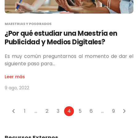
MAESTRIAS Y POSGRADOS
¿Por qué estudiar una Maestría en
Publicidad y Medios Digitales?
Es muy común preguntarnos al momento de dar el
siguiente paso para…
Leer más
9 ago, 2022
1
...
2
3
4
5
6
...
9
Recursos Externos