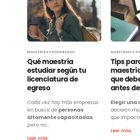
MAESTRIAS Y POSGRADOS
MAESTRIAS Y P
Qué maestría
Tips par
estudiar según tu
maestría
licenciatura de
que deb
egreso
antes d
Cada vez hay más empresas
Elegir una
en busca de
personas
decisión mu
altamente capacitadas
,
que impacta
pero no…
Leer más
Leer más