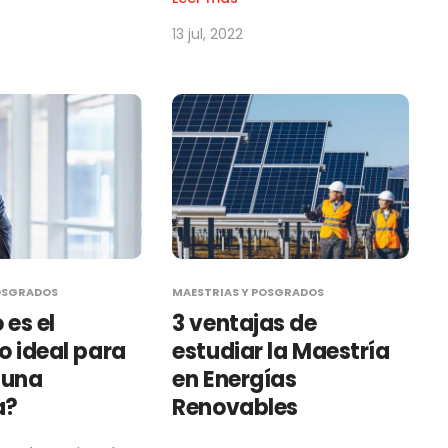
13 jul, 2022
OSGRADOS
MAESTRIAS Y POSGRADOS
es el
3 ventajas de
 ideal para
estudiar la Maestría
 una
en Energías
a?
Renovables