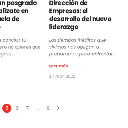
un posgrado
Dirección de
alízate en
Empresas: el
ela de
desarrollo del nuevo
o
liderazgo
 concluir tu
Los tiempos inéditos que
pero no quieres que
vivimos nos obligan a
aje se…
prepararnos para
enfrentar…
Leer más
24 mar, 2022
5
6
7
...
9