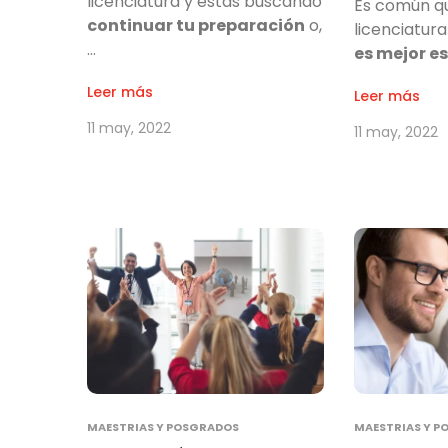
licenciatura y estás buscando
Es común qu
continuar tu preparación
o,
licenciatura
…
es mejor e
Leer más
Leer más
11 may, 2022
11 may, 2022
MAESTRIAS Y POSGRADOS
MAESTRIAS Y P