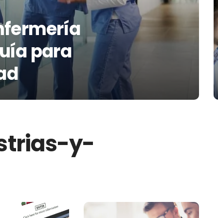
nfermería
uía para
dad
trias-y-