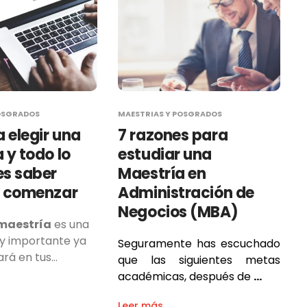
OSGRADOS
MAESTRIAS Y POSGRADOS
a elegir una
7 razones para
 y todo lo
estudiar una
es saber
Maestría en
e comenzar
Administración de
Negocios (MBA)
 maestría
es una
y importante ya
Seguramente has escuchado
rá en tus…
que las siguientes metas
académicas, después de
…
Leer más