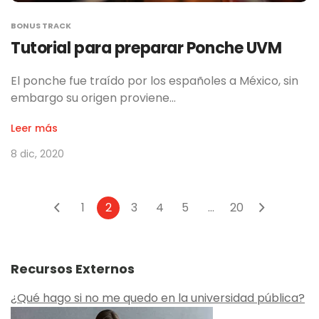
BONUS TRACK
Tutorial para preparar Ponche UVM
El ponche fue traído por los españoles a México, sin
embargo su origen proviene…
Leer más
8 dic, 2020
1
2
3
4
5
...
20
Recursos Externos
¿Qué hago si no me quedo en la universidad pública?