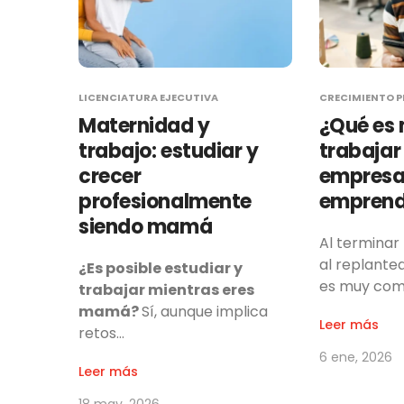
LICENCIATURA EJECUTIVA
CRECIMIENTO P
Maternidad y
¿Qué es 
trabajo: estudiar y
trabajar
crecer
empresa
profesionalmente
emprend
siendo mamá
Al terminar
al replante
¿Es posible estudiar y
es muy com
trabajar mientras eres
mamá?
Sí, aunque implica
Leer más
retos…
6 ene, 2026
Leer más
18 may, 2026