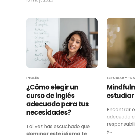
INGLÉS
ESTUDIAR Y TR
¿Cómo elegir un
Mindfuln
curso de inglés
estudiar
adecuado para tus
Encontrar el
necesidades?
adecuado en
responsabil
Tal vez has escuchado que
y…
dominar este idioma te