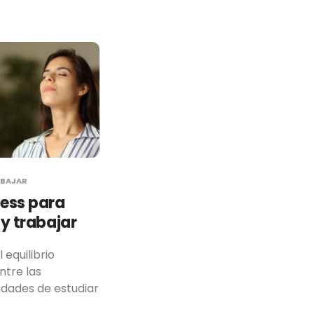
ABAJAR
ess para
 y trabajar
 equilibrio
tre las
idades de estudiar