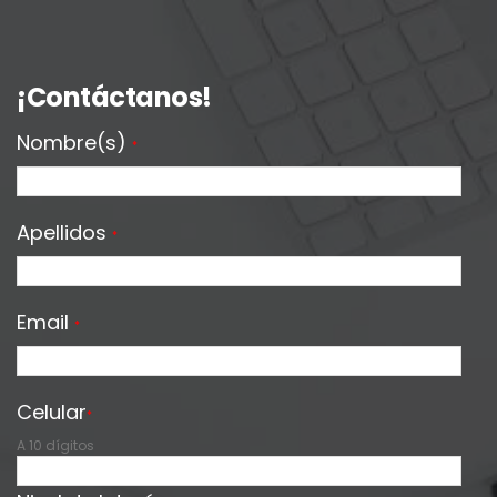
¡Contáctanos!
Nombre(s)
*
Apellidos
*
Email
*
Celular
*
A 10 dígitos