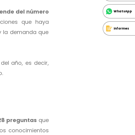
ende del número
WhatsApp
tuciones que haya
Informes
 y la demanda que
del año, es decir,
o.
28 preguntas
que
los conocimientos