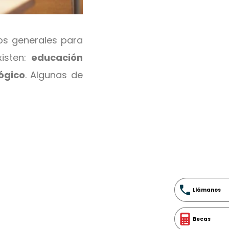
os generales para
xisten:
educación
lógico
. Algunas de
Llámanos
Becas