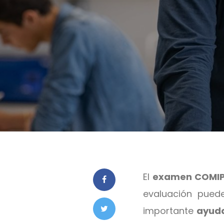
E
l
examen COMI
evaluación pued
importante
ayuda