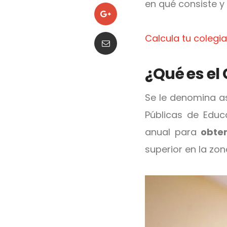
en qué consiste y
Calcula tu colegi
¿Qué es e
Se le denomina as
Públicas de Educ
anual para
obten
superior en la zo