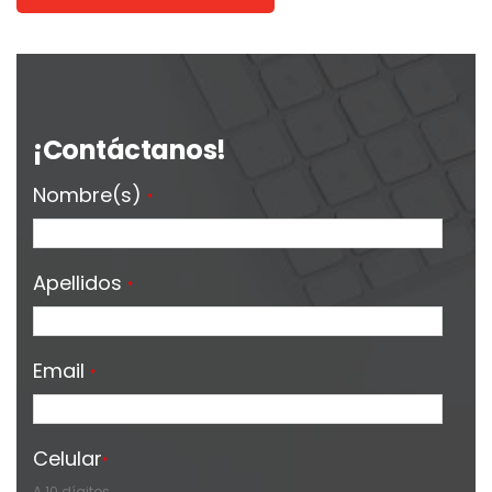
¡Contáctanos!
Nombre(s)
*
Apellidos
*
Email
*
Celular
*
A 10 dígitos