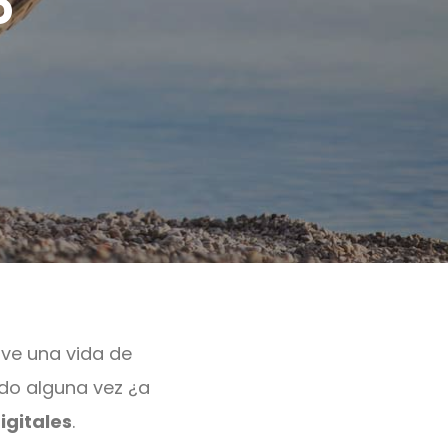
o
ive una vida de
ado alguna vez ¿a
gitales
.