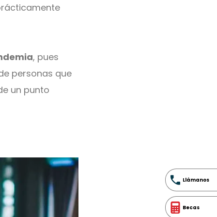
rácticamente
ndemia
, pues
d de personas que
de un punto
Llámanos
Becas