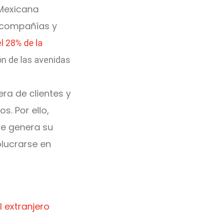
 Mexicana
n compañías y
l 28% de la
ón de las avenidas
ra de clientes y
s. Por ello,
ue genera su
olucrarse en
l extranjero