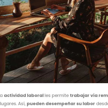
ya
actividad laboral
les permite
trabajar vía re
 lugares. Así,
pueden desempeñar su labor
desde