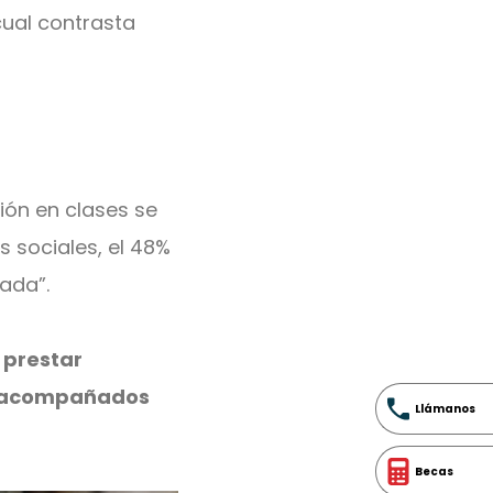
cual contrasta
ción en clases se
s sociales, el 48%
ada”.
 prestar
os acompañados
Llámanos
Becas