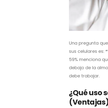
Una pregunta que 
sus celulares es:
“
59% menciona que 
debajo de la almoh
debe trabajar.
¿Qué uso se
(Ventajas