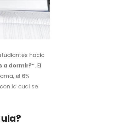
studiantes hacia
s a dormir?”
. El
cama, el 6%
con la cual se
aula?