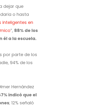
a dejar que
ndaria o hasta
 inteligentes en
émico
”,
88% de los
él a la escuela.
s por parte de los
die, 94% de los
 Olmer Hernández
47% indicó que el
iones
; 12% señaló