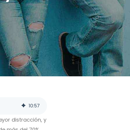
10
:
57
yor distracción, y
onde más del 70%