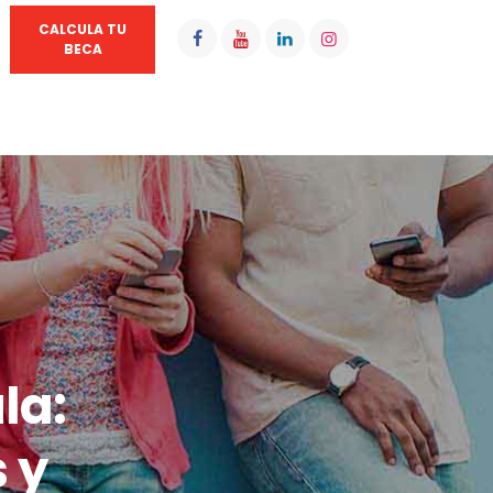
CALCULA TU
BECA
la:
 y