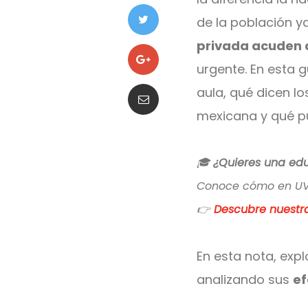
de la población ya
privada acuden 
urgente. En esta g
aula, qué dicen l
mexicana y qué pu
🎓
¿Quieres una edu
Conoce cómo en UVM
👉
Descubre nuestr
En esta nota, exp
analizando sus
ef