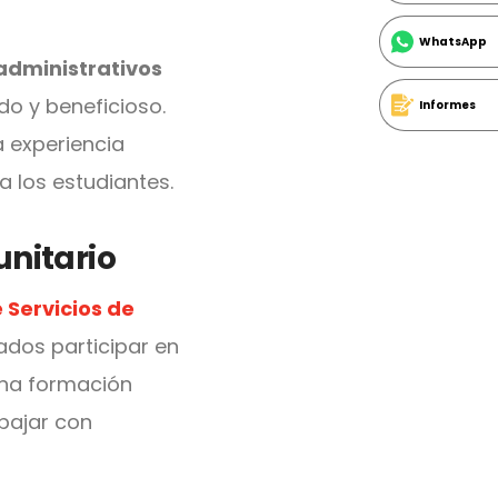
WhatsApp
administrativos
o y beneficioso.
Informes
a experiencia
 los estudiantes.
nitario
e Servicios de
nados participar en
una formación
abajar con