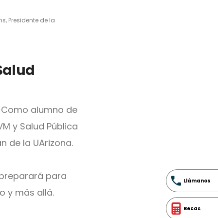
s, Presidente de la
Salud
ón. Como alumno de
VM y Salud Pública
n de la UArizona.
 preparará para
Llámanos
o y más allá.
Becas