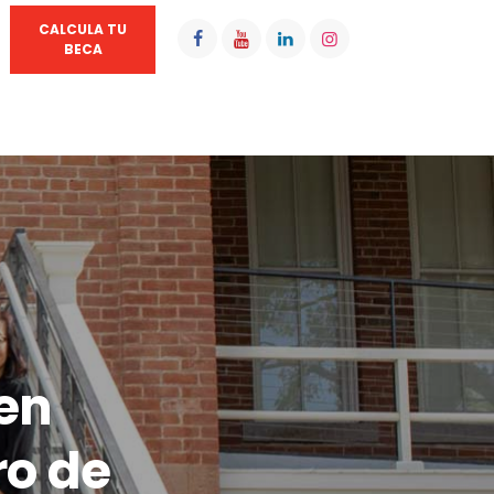
CALCULA TU
BECA
en
ro de