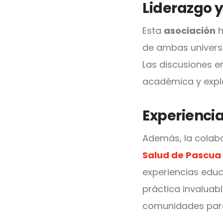
Liderazgo 
Esta
asociación
h
de ambas univers
Las discusiones e
académica y explo
Experienci
Además, la colabo
Salud de Pascua
experiencias educ
práctica invaluab
comunidades para