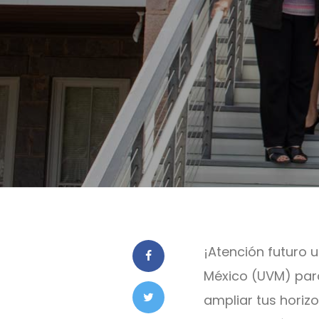
¡Atención futuro u
México (UVM) pa
ampliar tus horiz