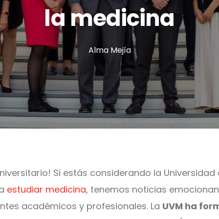
la medicina
Alma Mejía
niversitario! Si estás considerando la Universidad 
ra
estudiar medicina
, tenemos noticias emocionan
ontes académicos y profesionales. La
UVM ha for