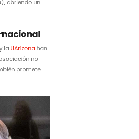
), abriendo un
ernacional
y la
UArizona
han
 asociación no
ambién promete