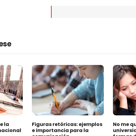
rese
e la
Figuras retóricas: ejemplos
No me qu
rnacional
e importancia para la
universi