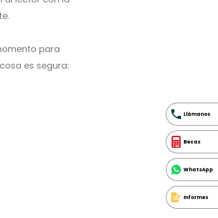
te.
n momento para
a cosa es segura:
Llámanos
Becas
WhatsApp
Informes