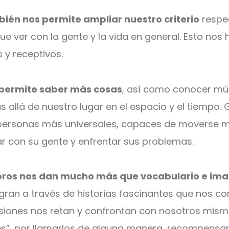
bién nos permite ampliar nuestro criterio
respec
e ver con la gente y la vida en general. Esto n
s y receptivos.
 permite saber más cosas
, así como conocer múl
 allá de nuestro lugar en el espacio y el tiempo. 
personas más universales, capaces de moverse me
r con su gente y enfrentar sus problemas.
 libros nos dan mucho más que vocabulario e im
ogran a través de historias fascinantes que nos 
asiones nos retan y confrontan con nosotros mismo
les”, por llamarlos de alguna manera, recompensan