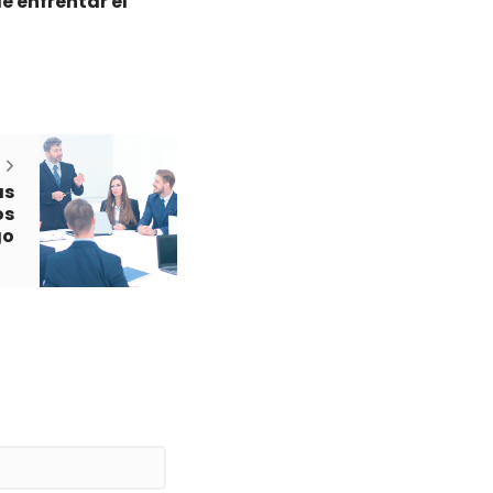
e enfrentar el
as
os
go