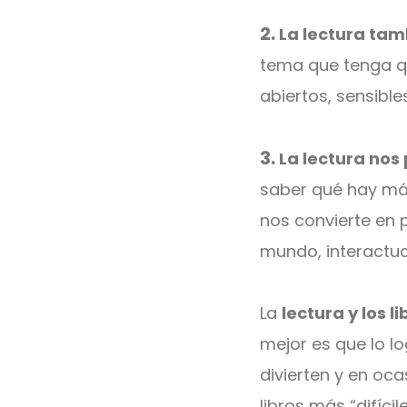
2.
La lectura tam
tema que tenga qu
abiertos, sensible
3.
La lectura nos
saber qué hay más
nos convierte en 
mundo, interactua
La
lectura y los
mejor es que lo l
divierten y en oc
libros más “difíci