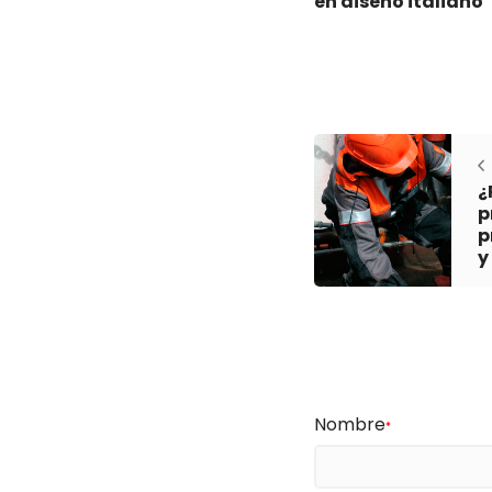
en diseño italiano
¿
p
p
y
Nombre
*