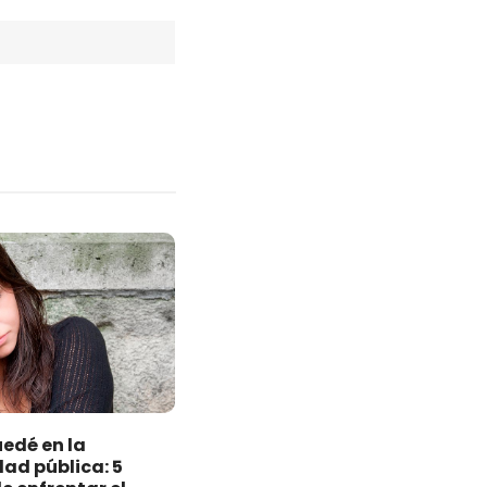
edé en la
dad pública: 5