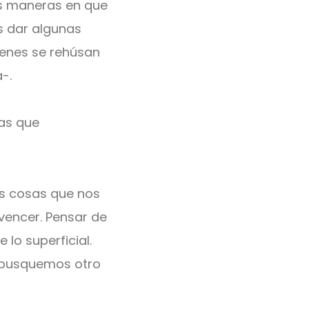
es maneras en que
ás dar algunas
ienes se rehúsan
-.
las que
as cosas que nos
vencer. Pensar de
lo superficial.
 busquemos otro