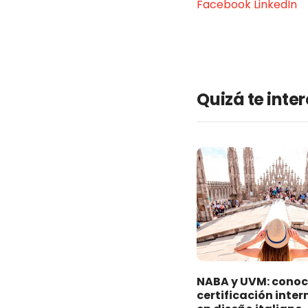
Facebook
LinkedIn
Quizá te inte
NABA y UVM: conoc
certificación inte