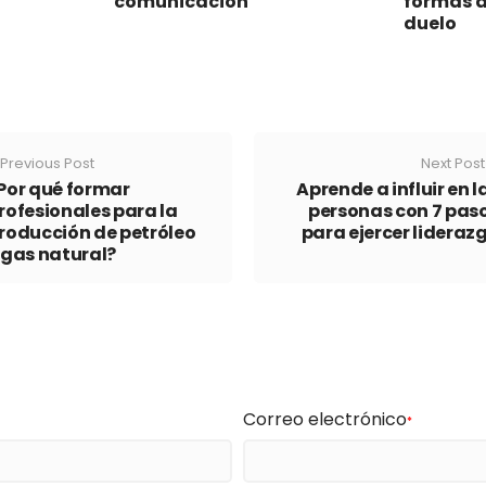
comunicación
formas d
duelo
Previous Post
Next Post
Por qué formar
Aprende a influir en l
rofesionales para la
personas con 7 pas
roducción de petróleo
para ejercer lideraz
 gas natural?
Correo electrónico
*