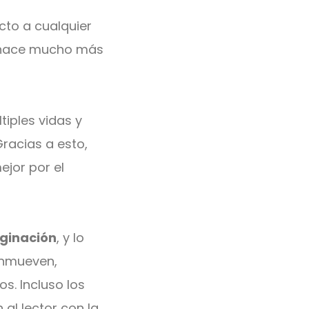
to a cualquier
os hace mucho más
tiples vidas y
Gracias a esto,
jor por el
aginación
, y lo
conmueven,
s. Incluso los
 al lector con la