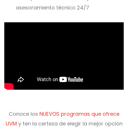
asesoramiento técnico 24/7
Conoce los
NUEVOS programas que ofrece
UVM
y ten la certeza de elegir la mejor opción