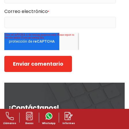
Correo electrónico
*
¡Contáctanos!
Nombre(s)
*
Llámanos
Becas
WhatsApp
Informes