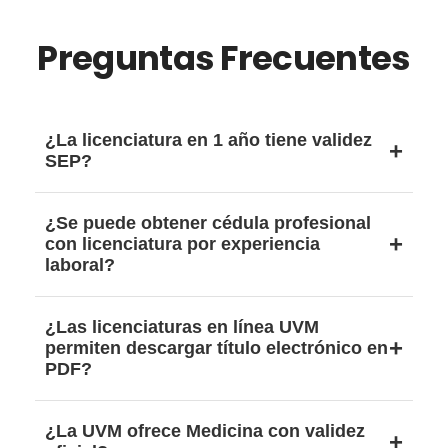
Preguntas Frecuentes
¿La licenciatura en 1 año tiene validez
SEP?
Depende de que el programa esté registrado
¿Se puede obtener cédula profesional
ante la SEP y cuente con RVOE. Verifica
con licenciatura por experiencia
siempre el registro oficial.
laboral?
Sí, siempre que el proceso esté avalado por la
¿Las licenciaturas en línea UVM
SEP y la institución tenga autorización oficial.
permiten descargar título electrónico en
PDF?
El título se emite en formato digital conforme a
¿La UVM ofrece Medicina con validez
lineamientos oficiales y permite tramitar la