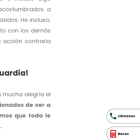
 acostumbrados a
lados. He incluso,
cto con los demás
a acción contraria
uardia!
 mucha alegría el
ionados de ver a
mos que toda le
Llámanos
.
Becas