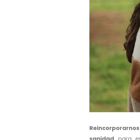
Reincorporarno
sanidad
para evi