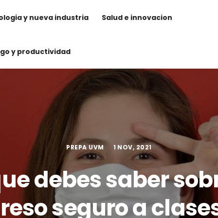
logia y nueva industria
Salud e innovacion
zgo y productividad
PREPA UVM
1 NOV, 2021
que debes saber sobr
reso seguro a clase