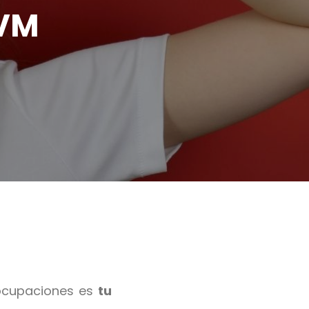
UVM
eocupaciones es
tu