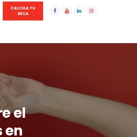
CALCULA TU
BECA
e el
s en