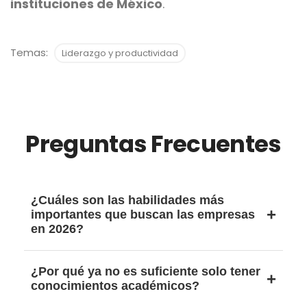
instituciones de México
.
Temas:
Liderazgo y productividad
Preguntas Frecuentes
¿Cuáles son las habilidades más
importantes que buscan las empresas
en 2026?
Las empresas en 2026 priorizan habilidades
¿Por qué ya no es suficiente solo tener
que la inteligencia artificial no puede
conocimientos académicos?
reemplazar, como pensamiento crítico,