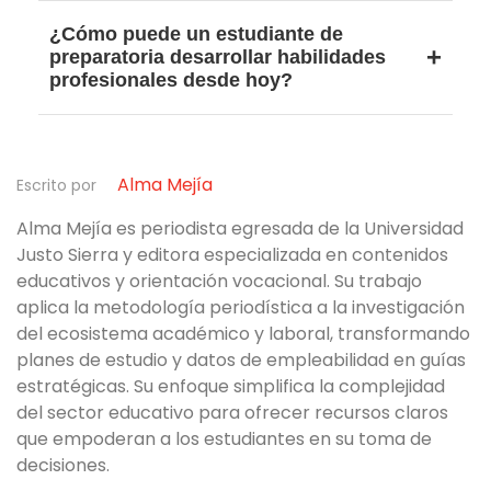
comunicación efectiva, adaptabilidad, trabajo
Porque el mercado laboral cambia
¿Cómo puede un estudiante de
en equipo, liderazgo colaborativo y
constantemente. Hoy, las empresas buscan
preparatoria desarrollar habilidades
alfabetización digital. Estas competencias
personas capaces de aprender de forma
profesionales desde hoy?
permiten a los jóvenes resolver problemas,
continua, adaptarse a nuevas tecnologías y
innovar y adaptarse a entornos laborales
colaborar en equipos diversos. Las habilidades
Un estudiante puede desarrollar habilidades
tecnológicos e híbridos.
socioemocionales y digitales complementan el
profesionales participando en proyectos
conocimiento técnico y son clave para
Alma Mejía
colaborativos, fortaleciendo su comunicación,
Escrito por
mantener la empleabilidad a largo plazo.
aprendiendo a gestionar su tiempo y
Alma Mejía es periodista egresada de la Universidad
familiarizándose con herramientas digitales y
Justo Sierra y editora especializada en contenidos
de inteligencia artificial. Elegir una preparatoria
educativos y orientación vocacional. Su trabajo
que fomente estas competencias facilita una
aplica la metodología periodística a la investigación
mejor transición a la universidad y al primer
del ecosistema académico y laboral, transformando
empleo.
planes de estudio y datos de empleabilidad en guías
estratégicas. Su enfoque simplifica la complejidad
del sector educativo para ofrecer recursos claros
que empoderan a los estudiantes en su toma de
decisiones.