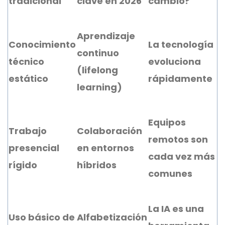
tradicional
clave en 2026
cambió?
Aprendizaje
Conocimiento
La tecnología
continuo
técnico
evoluciona
(lifelong
estático
rápidamente
learning)
Equipos
Trabajo
Colaboración
remotos son
presencial
en entornos
cada vez más
rígido
híbridos
comunes
La IA es una
Uso básico de
Alfabetización