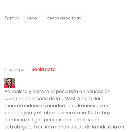
atleta que quiera conservar su apoyo.
términos específicos de la beca antes de firmar
diseñados específicamente para eso: permiten
y preguntar directamente al coordinador de
justificar ausencias por competencias o
Temas:
beca
becas deportivas
deporte del campus cómo se maneja ese caso.
entrenamientos, ajustar fechas de exámenes y
llevar una carga académica por cuatrimestre
menor a la del programa regular. La clave no es
solo la modalidad en línea, sino contar con
docentes y tutores que entiendan las
exigencias del deporte de alto rendimiento.
Sonia Soto
Escrito por
Periodista y editora especialista en educación
superior, egresada de la UNAM. Analiza las
macrotendencias académicas, la innovación
pedagógica y el futuro universitario. Su trabajo
combina el rigor periodístico con la visión
estratégica, transformando datos de la industria en