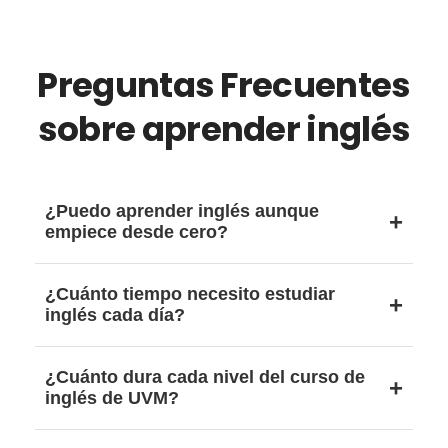
Preguntas Frecuentes
sobre aprender inglés
¿Puedo aprender inglés aunque
empiece desde cero?
Sí. Lo recomendable es realizar una evaluación
¿Cuánto tiempo necesito estudiar
diagnóstica para conocer tu nivel y comenzar
inglés cada día?
con contenidos adecuados para tus
conocimientos actuales.
Puedes comenzar con dos bloques de 10
¿Cuánto dura cada nivel del curso de
minutos diarios y complementar esa práctica
inglés de UVM?
con clases estructuradas. La constancia es más
importante que estudiar muchas horas de forma
El curso de inglés en línea de UVM tiene una