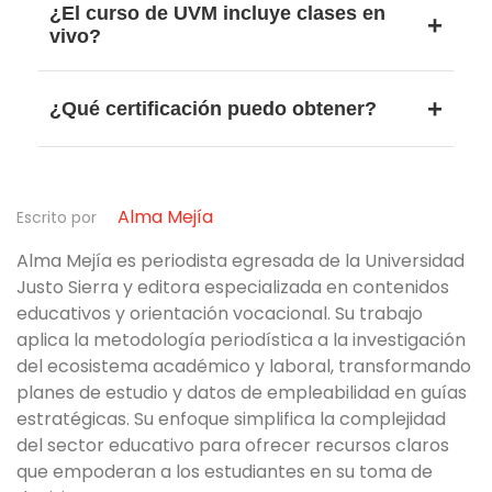
¿El curso de UVM incluye clases en
esporádica.
duración de cuatro meses por nivel y permite
vivo?
avanzar progresivamente desde el nivel básico
hasta el avanzado.
Sí. El programa incluye clases en vivo con
¿Qué certificación puedo obtener?
profesores bilingües y cuatro clases
conversacionales al mes para reforzar la
El programa contempla la certificación VTest
práctica oral.
English for Adults, una evaluación alineada al
Alma Mejía
Marco Común Europeo de Referencia que
Escrito por
permite acreditar el nivel alcanzado.
Alma Mejía es periodista egresada de la Universidad
Justo Sierra y editora especializada en contenidos
educativos y orientación vocacional. Su trabajo
aplica la metodología periodística a la investigación
del ecosistema académico y laboral, transformando
planes de estudio y datos de empleabilidad en guías
estratégicas. Su enfoque simplifica la complejidad
del sector educativo para ofrecer recursos claros
que empoderan a los estudiantes en su toma de