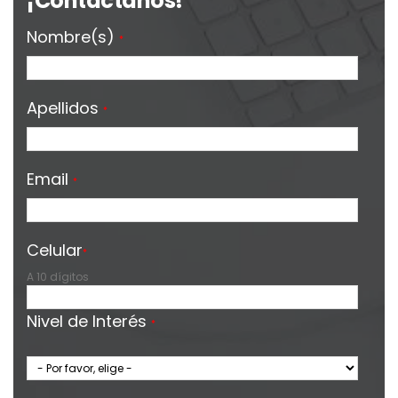
¡Contáctanos!
Nombre(s)
*
Apellidos
*
Email
*
Celular
*
A 10 dígitos
Nivel de Interés
*