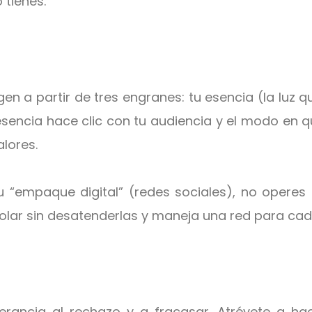
 tienes.
n a partir de tres engranes: tu esencia (la luz q
sencia hace clic con tu audiencia y el modo en 
alores.
tu “empaque digital” (redes sociales), no operes
olar sin desatenderlas y maneja una red para cad
lerancia al rechazo y a fracasar. Atrévete a h