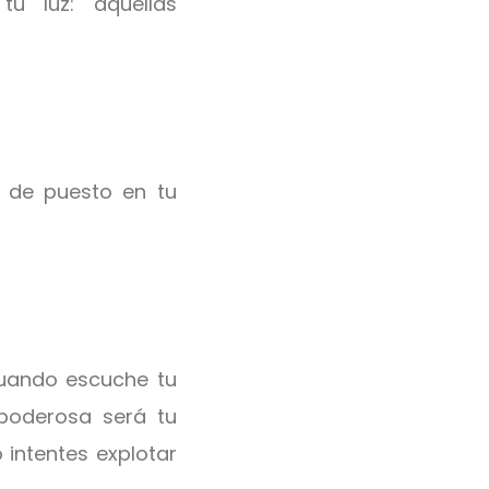
tu luz: aquellas
r de puesto en tu
cuando escuche tu
poderosa será tu
 intentes explotar