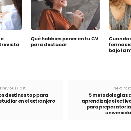
je
Qué hobbies poner en tu CV
Cuando s
trevista
para destacar
formació
bajo la
Previous Post
Next Post
os destinos top para
5 metodologías 
studiar en el extranjero
aprendizaje efectiv
para preparatoria
universid