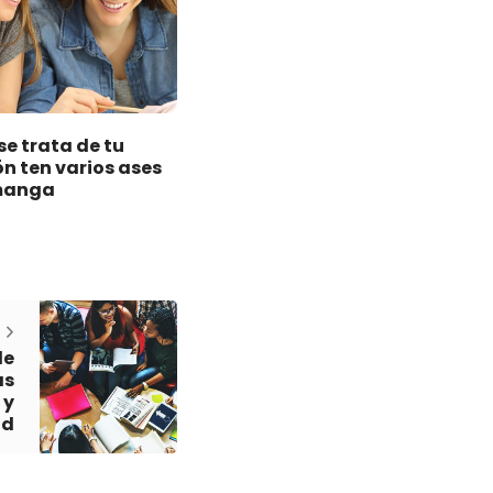
e trata de tu
n ten varios ases
 manga
de
as
 y
ad