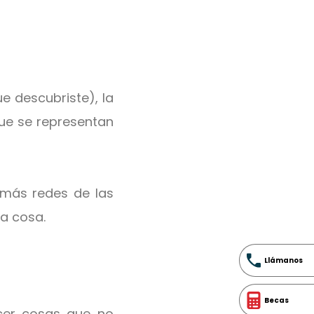
ue descubriste), la
que se representan
 más redes de las
a cosa.
Llámanos
Becas
acer cosas que no