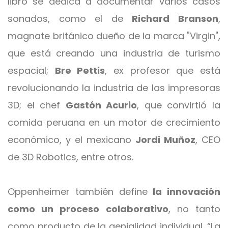
libro se dedica a documentar varios casos
sonados, como el de
Richard Branson
,
magnate británico dueño de la marca "Virgin",
que está creando una industria de turismo
espacial;
Bre Pettis
, ex profesor que está
revolucionando la industria de las impresoras
3D; el chef
Gastón Acurio
, que convirtió la
comida peruana en un motor de crecimiento
económico, y el mexicano
Jordi Muñoz
, CEO
de 3D Robotics, entre otros.
Oppenheimer también define
la innovación
como un proceso colaborativo
, no tanto
como producto de la genialidad individual. “La