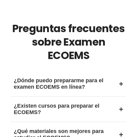
Preguntas frecuentes
sobre Examen
ECOEMS
¿Dónde puedo prepararme para el
examen ECOEMS en línea?
En plataformas educativas, simuladores
¿Existen cursos para preparar el
digitales y cursos en línea que ofrecen
ECOEMS?
ejercicios tipo examen.
Entra aquí
.
Sí, hay cursos presenciales y en línea que
¿Qué materiales son mejores para
ayudan a reforzar habilidades clave y practicar