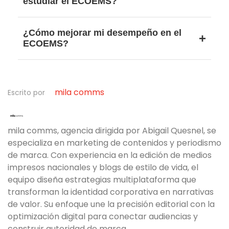
estudiar el ECOEMS?
el tipo de preguntas del examen.
Los más útiles son guías estructuradas,
¿Cómo mejorar mi desempeño en el
simuladores y ejercicios prácticos que te
ECOEMS?
permitan aplicar conocimientos.
Enfocándote en practicar, analizar errores y
desarrollar habilidades de comprensión y
mila comms
razonamiento.
Escrito por
mila comms, agencia dirigida por Abigail Quesnel, se
especializa en marketing de contenidos y periodismo
de marca. Con experiencia en la edición de medios
impresos nacionales y blogs de estilo de vida, el
equipo diseña estrategias multiplataforma que
transforman la identidad corporativa en narrativas
de valor. Su enfoque une la precisión editorial con la
optimización digital para conectar audiencias y
construir autoridad de marca.