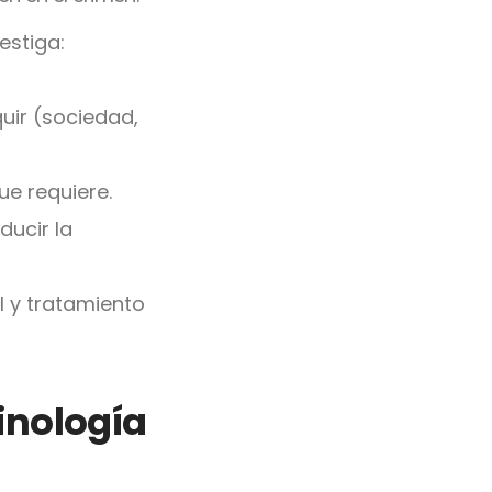
estiga:
uir (sociedad,
que requiere.
ducir la
l y tratamiento
inología