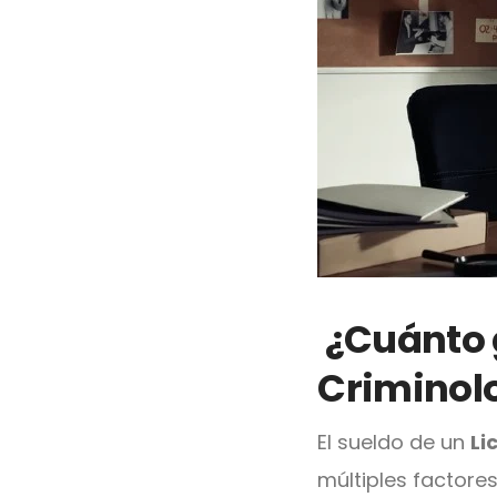
¿Cuánto 
Criminol
El sueldo de un
Li
múltiples factore