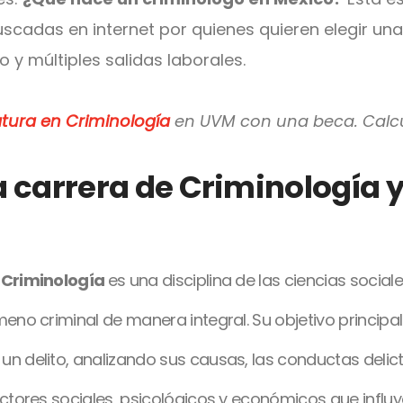
cadas en internet por quienes quieren elegir una
 y múltiples salidas laborales.
atura en Criminología
en UVM con una beca. Calcu
a carrera de Criminología 
 Criminología
es una disciplina de las ciencias socia
meno criminal de manera integral. Su objetivo princip
n delito, analizando sus causas, las conductas delictiva
actores sociales, psicológicos y económicos que influy