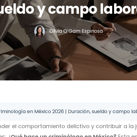
ueldo y campo labor
Olivia O’Gam Espinosa
iminología en México 2026 | Duración, sueldo y campo la
der el comportamiento delictivo y contribuir a la 
es:
¿Qué hace un criminólogo en México?
Esta es