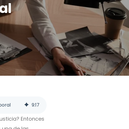
al
boral
9
:
17
justicia? Entonces
 una de las