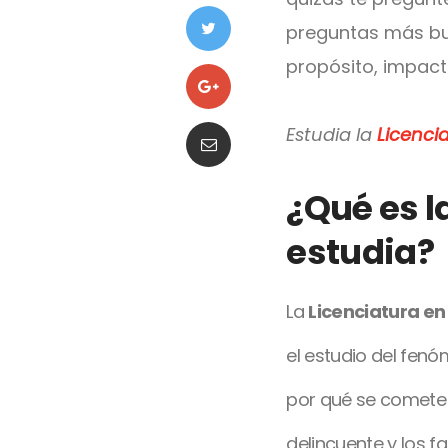
preguntas más bus
propósito, impacto
Estudia la
Licenci
¿Qué es l
estudia?
La
Licenciatura en
el estudio del fenó
por qué se comete u
delincuente y los f