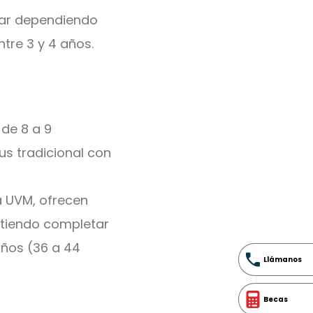
riar dependiendo
ntre 3 y 4 años.
de 8 a 9
us tradicional con
 UVM, ofrecen
itiendo completar
años (36 a 44
Llámanos
Becas