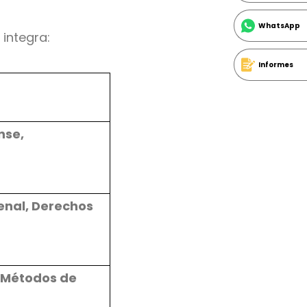
WhatsApp
 integra:
Informes
nse,
enal, Derechos
, Métodos de