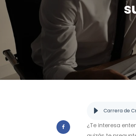
s
Carrera de Cr
¿Te interesa enten
quizás te pregunt