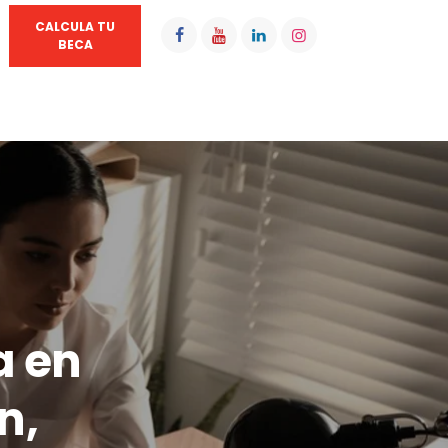
CALCULA TU
BECA
a en
n,